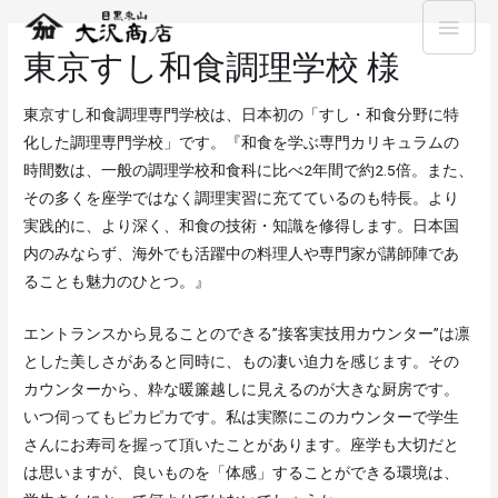
東京すし和食調理学校 様
東京すし和食調理専門学校は、日本初の「すし・和食分野に特
化した調理専門学校」です。『和食を学ぶ専門カリキュラムの
時間数は、一般の調理学校和食科に比べ2年間で約2.5倍。また、
その多くを座学ではなく調理実習に充てているのも特長。より
実践的に、より深く、和食の技術・知識を修得します。日本国
内のみならず、海外でも活躍中の料理人や専門家が講師陣であ
ることも魅力のひとつ。』
エントランスから見ることのできる”接客実技用カウンター”は凛
とした美しさがあると同時に、もの凄い迫力を感じます。その
カウンターから、粋な暖簾越しに見えるのが大きな厨房です。
いつ伺ってもピカピカです。私は実際にこのカウンターで学生
さんにお寿司を握って頂いたことがあります。座学も大切だと
は思いますが、良いものを「体感」することができる環境は、