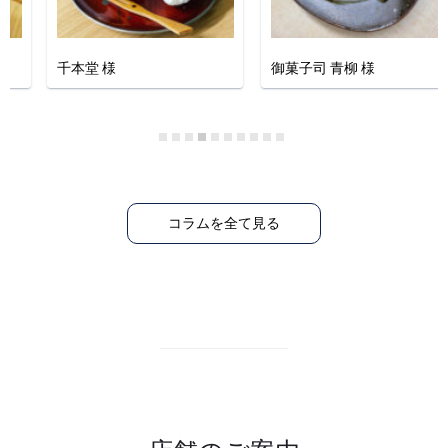
菓匠 雅庵 様
千本堂 様
コラムを全て見る